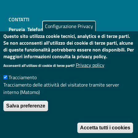
CONTATTI
Configurazione Privacy
Perugia Telefono: 075 4693000
Questo sito utilizza cookie tecnici, analytics e di terze parti.
Se non acconsenti all'utilizzo dei cookie di terze parti, alcune
Terni Telefono: 0744 206223 0744 206231
di queste funzionalità potrebbero essere non disponibili. Per
maggiori informazioni consulta la privacy policy.
Privacy policy
Acconsenti all'utilizzo di cookie di terze parti?
Tracciamento
Useful links section
Small prints
Tracciamento delle attività del visitatore tramite server
Privacy
interno (Matomo)
Note legali
Salva preferenze
Dichiarazione accessibilità
R
Obiettivi accessibilità
Accetta tutti i cookies
Indice