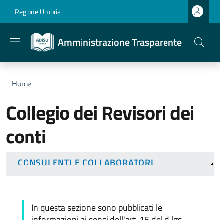
Salta al contenuto principale
Skip to footer content
Regione Umbria
Amministrazione Trasparente
Briciole di pane
Home
Collegio dei Revisori dei
conti
CONSULENTI E COLLABORATORI
In questa sezione sono pubblicati le
informazioni ai sensi dell'art. 15 del d.lgs.