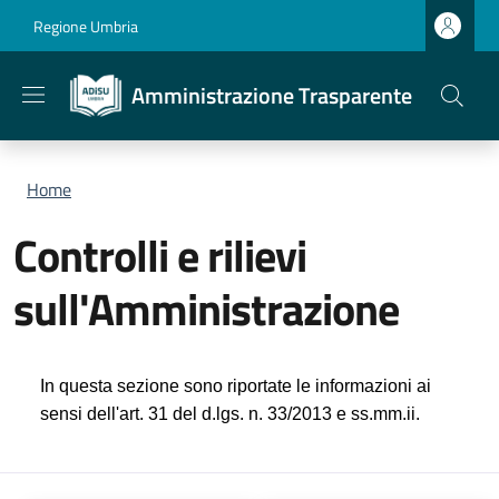
Salta al contenuto principale
Skip to footer content
Regione Umbria
Amministrazione Trasparente
Briciole di pane
Home
Controlli e rilievi
sull'Amministrazione
In questa sezione sono riportate le informazioni ai
sensi dell'art. 31 del d.lgs. n. 33/2013 e ss.mm.ii.