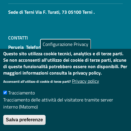
Sede di Terni Via F. Turati, 73 05100 Terni .
CONTATTI
Configurazione Privacy
Perugia Telefono: 075 4693000
Questo sito utilizza cookie tecnici, analytics e di terze parti.
Se non acconsenti all'utilizzo dei cookie di terze parti, alcune
Terni Telefono: 0744 206223 0744 206231
di queste funzionalità potrebbero essere non disponibili. Per
maggiori informazioni consulta la privacy policy.
Privacy policy
Acconsenti all'utilizzo di cookie di terze parti?
Tracciamento
Useful links section
Small prints
Tracciamento delle attività del visitatore tramite server
Privacy
interno (Matomo)
Note legali
Salva preferenze
Dichiarazione accessibilità