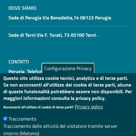
DOVE SIAMO
Sede di Perugia Via Benedetta,14 06123 Perugia
Sede di Terni Via F. Turati, 73 05100 Terni .
CONTATTI
Configurazione Privacy
Perugia Telefono: 075 4693000
Questo sito utilizza cookie tecnici, analytics e di terze parti.
Se non acconsenti all'utilizzo dei cookie di terze parti, alcune
Terni Telefono: 0744 206223 0744 206231
di queste funzionalità potrebbero essere non disponibili. Per
maggiori informazioni consulta la privacy policy.
Privacy policy
Acconsenti all'utilizzo di cookie di terze parti?
Tracciamento
Useful links section
Small prints
Tracciamento delle attività del visitatore tramite server
Privacy
interno (Matomo)