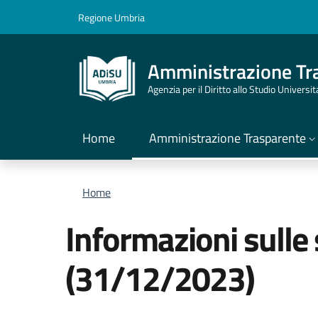
Salta al contenuto principale
Skip to footer content
Regione Umbria
Amministrazione Tr
Agenzia per il Diritto allo Studio Universi
Home
Amministrazione Trasparente
Briciole di pane
Home
Informazioni sulle
(31/12/2023)