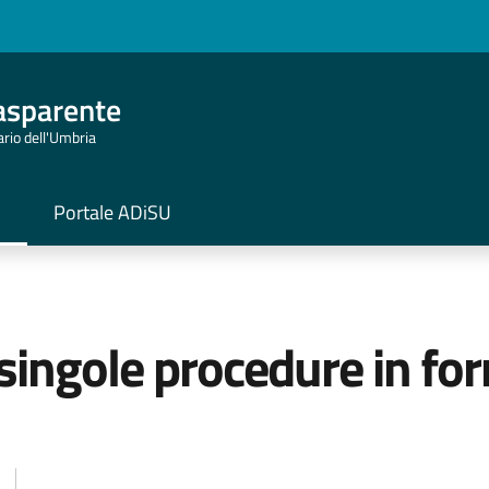
asparente
tario dell'Umbria
Portale ADiSU
 singole procedure in fo