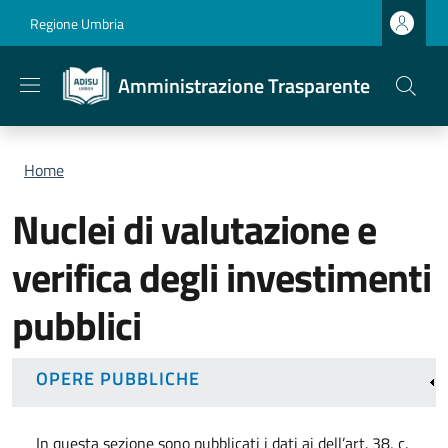
Salta al contenuto principale
Skip to footer content
Regione Umbria
Amministrazione Trasparente
Briciole di pane
Home
Nuclei di valutazione e
verifica degli investimenti
pubblici
OPERE PUBBLICHE
In questa sezione sono pubblicati i dati ai dell’art. 38, c.