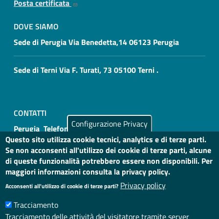
Posta certificata
DOVE SIAMO
Sede di Perugia Via Benedetta,14 06123 Perugia
Sede di Terni Via F. Turati, 73 05100 Terni .
CONTATTI
Configurazione Privacy
Perugia Telefono: 075 4693000
Questo sito utilizza cookie tecnici, analytics e di terze parti.
Se non acconsenti all'utilizzo dei cookie di terze parti, alcune
Terni Telefono: 0744 206223 0744 206231
di queste funzionalità potrebbero essere non disponibili. Per
maggiori informazioni consulta la privacy policy.
Privacy policy
Acconsenti all'utilizzo di cookie di terze parti?
Tracciamento
Useful links section
Small prints
Tracciamento delle attività del visitatore tramite server