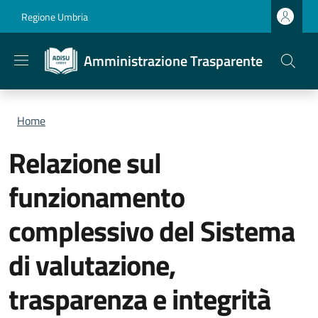
Salta al contenuto principale
Skip to footer content
Regione Umbria
Amministrazione Trasparente
Briciole di pane
Home
Relazione sul
funzionamento
complessivo del Sistema
di valutazione,
trasparenza e integrità