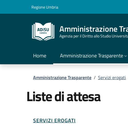
Salta al contenuto principale
Skip to footer content
Regione Umbria
Amministrazione Tr
Agenzia per il Diritto allo Studio Universi
Home
Amministrazione Trasparente
Briciole di pane
Amministrazione Trasparente
/
Servizi erogati
Liste di attesa
SERVIZI EROGATI