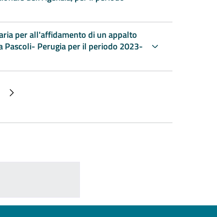
ria per all'affidamento di un appalto
ia Pascoli- Perugia per il periodo 2023-
 attuale
edente
Pagina successiva