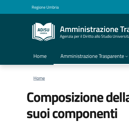
Salta al contenuto principale
Skip to footer content
Regione Umbria
Amministrazione Tr
Agenzia per il Diritto allo Studio Universi
Home
Amministrazione Trasparente
Briciole di pane
Home
Composizione della
suoi componenti