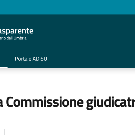
asparente
tario dell'Umbria
Portale ADiSU
 Commissione giudicatri