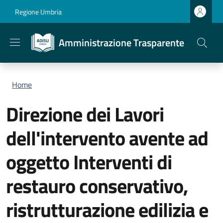
Salta al contenuto principale
Skip to footer content
Regione Umbria
Amministrazione Trasparente
Briciole di pane
Home
Direzione dei Lavori
dell'intervento avente ad
oggetto Interventi di
restauro conservativo,
ristrutturazione edilizia e