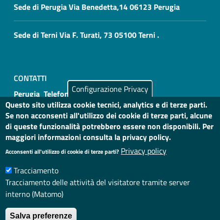
Sede di Perugia Via Benedetta,14 06123 Perugia
Sede di Terni Via F. Turati, 73 05100 Terni .
CONTATTI
Configurazione Privacy
Perugia Telefono: 075 4693000
Questo sito utilizza cookie tecnici, analytics e di terze parti.
Se non acconsenti all'utilizzo dei cookie di terze parti, alcune
Terni Telefono: 0744 206223 0744 206231
di queste funzionalità potrebbero essere non disponibili. Per
maggiori informazioni consulta la privacy policy.
Privacy policy
Acconsenti all'utilizzo di cookie di terze parti?
Tracciamento
Useful links section
Small prints
Tracciamento delle attività del visitatore tramite server
Privacy
interno (Matomo)
Note legali
Salva preferenze