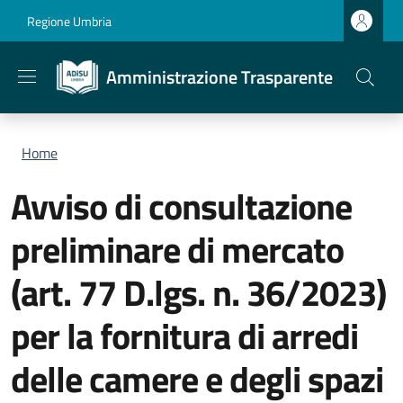
Salta al contenuto principale
Skip to footer content
Regione Umbria
Amministrazione Trasparente
Briciole di pane
Home
Avviso di consultazione
preliminare di mercato
(art. 77 D.lgs. n. 36/2023)
per la fornitura di arredi
delle camere e degli spazi